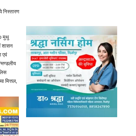
े निस्तारण
 मुथु
ें शासन
 एवं
ं/मण्डलीय
ुलिस
ा मित्तल,