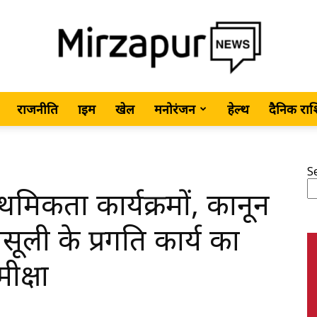
राजनीति
क्राइम
खेल
मनोरंजन
हेल्थ
दैनिक रा
MirzapurNews.com
S
मिकता कार्यक्रमों, कानून
•
सूली के प्रगति कार्य का
ीक्षा
Hindi