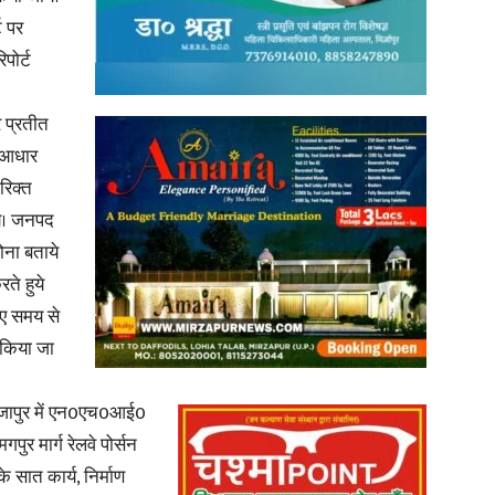
ट पर
पोर्ट
 प्रतीत
ि आधार
रिक्त
ाय। जनपद
ोना बताये
ते हुये
धाए समय से
 किया जा
रजापुर में एन0एच0आई0
र मार्ग रेलवे पोर्सन
े सात कार्य, निर्माण