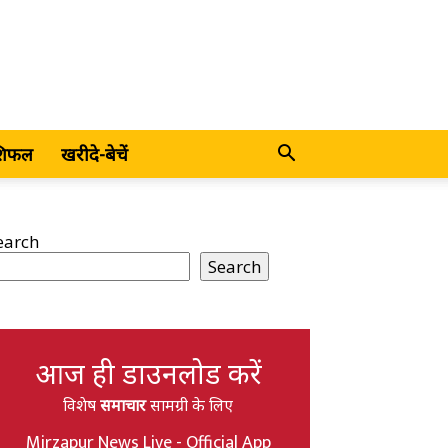
शिफल
खरीदे-बेचें
earch
Search
आज ही डाउनलोड करें
विशेष
समाचार
सामग्री के लिए
Mirzapur News Live - Official App