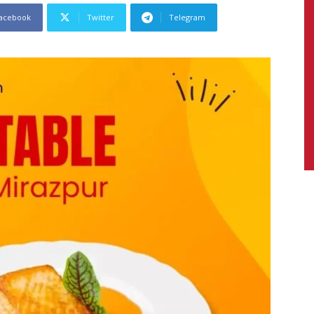
acebook
Twitter
Telegram
News,
Latest
News