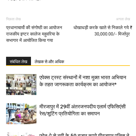
पिछला लेख
अगला लेख
प्रधानाचार्यो की संगोष्ठी का आयोजन
धोखाधड़ी करके खाते से निकाले गये ₹
राजकीय इण्टर कालेज महुवरिया के
30,000.00/- मिर्जापुर
सभागार में आयोजित किया गया
संबंधित लेख
लेखक से और अधिक
एपेक्स ट्रस्ट संस्थानों में नशा मुक्त भारत अभियान
के तहत जागरूकता कार्यक्रम का आयोजन*
मीरजापुर में 29वीं अंतरजनपदीय एलार्म एफिसिएंसी
रेस/शूटिंग प्रतियोगिता का समापन
फोन-पे से ठगी के 50 हजार रुपये मीरजापुर पुलिस ने