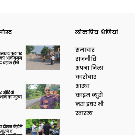
पोस्ट
लोकप्रिय श्रेणियां
समाचार
आमघाट पुल पर
ों का आवागमन
राजनीति
द बहाल होने
अपना ज़िला
कारोबार
आस्था
र ऑडियो
क्राइम ब्यूरो
थाने का मुख्य
ज़रा इधर भी
स्वास्थ्य
 दौरान जेई से
 मारने व