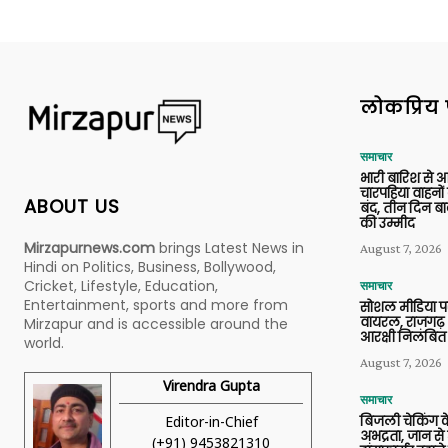
लोकप्रिय 
समाचार
भारी बारिश से 
चारपहिया वाहन
ABOUT US
बंद, तीन दिन बा
की उम्मीद
Mirzapurnews.com
brings Latest News in
August 7, 2026
Hindi on Politics, Business, Bollywood,
Cricket, Lifestyle, Education,
समाचार
Entertainment, sports and more from
सोशल मीडिया प
वायरल, राजगढ़ 
Mirzapur and is accessible around the
आरक्षी निलंबित
world.
August 7, 2026
Virendra Gupta
समाचार
Editor-in-Chief
बिजली चेकिंग के
अभद्रता, जान से
(+91) 9453821310