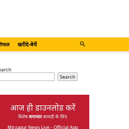
शिफल
खरीदे-बेचें
earch
Search
आज ही डाउनलोड करें
विशेष
समाचार
सामग्री के लिए
Mirzapur News Live - Official App