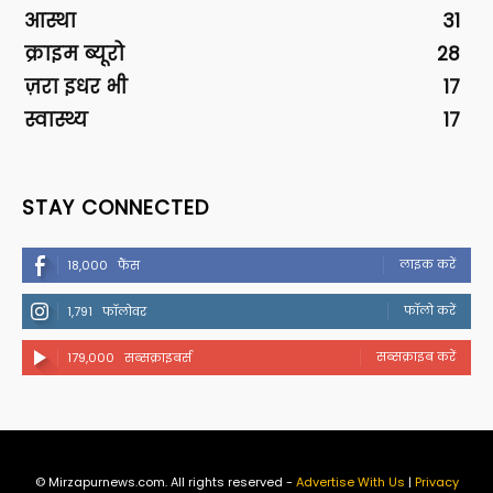
आस्था
31
क्राइम ब्यूरो
28
ज़रा इधर भी
17
स्वास्थ्य
17
STAY CONNECTED
लाइक करें
18,000
फैंस
फॉलो करें
1,791
फॉलोवर
सब्सक्राइब करें
179,000
सब्सक्राइबर्स
© Mirzapurnews.com. All rights reserved -
Advertise With Us
|
Privacy