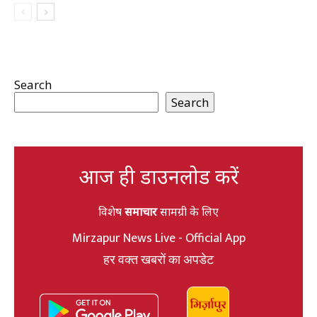
Search
Search
आज ही डाउनलोड करें
विशेष
समाचार
सामग्री के लिए
Mirzapur News Live - Official App
हर वक्त खबरों का अपडेट