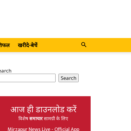
शिफल
खरीदे-बेचें
earch
Search
आज ही डाउनलोड करें
विशेष
समाचार
सामग्री के लिए
Mirzapur News Live - Official App