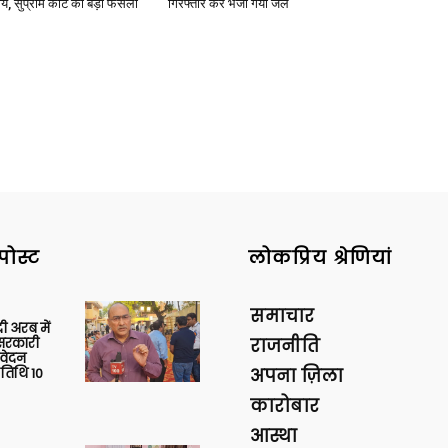
ार्य, सुप्रीम कोर्ट का बड़ा फैसला
गिरफ्तार कर भेजा गया जेल
पोस्ट
लोकप्रिय श्रेणियां
समाचार
 अरब में
ु सरकारी
राजनीति
आवेदन
 तिथि 10
अपना ज़िला
कारोबार
आस्था