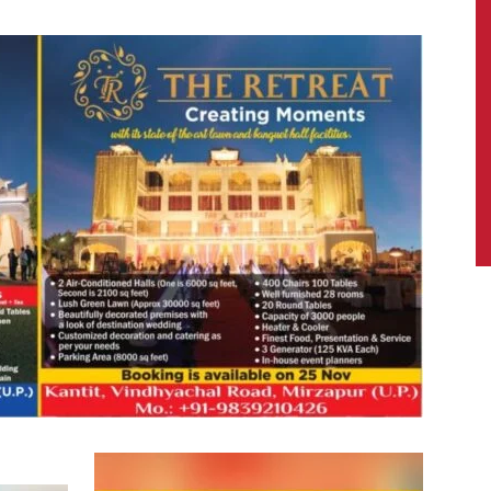
News,
Latest
News