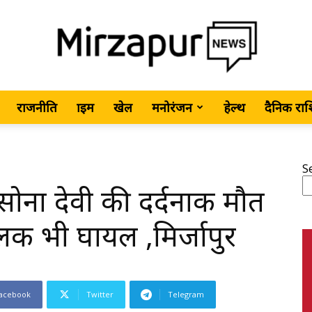
राजनीति
क्राइम
खेल
मनोरंजन
हेल्थ
दैनिक रा
MirzapurNews.com
S
ोना देवी की दर्दनाक मौत
•
क भी घायल ,मिर्जापुर
acebook
Twitter
Telegram
Hindi