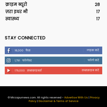
क्राइम ब्यूरो
28
ज़रा इधर भी
17
स्वास्थ्य
17
STAY CONNECTED
लाइक करें
18,000
फैंस
फॉलो करें
1,791
फॉलोवर
सब्सक्राइब करें
179,000
सब्सक्राइबर्स
© Mirzapurnews.com. All rights reserved -
Advertise With Us
|
Privacy
Policy
|
Disclaimer & Terms of Service