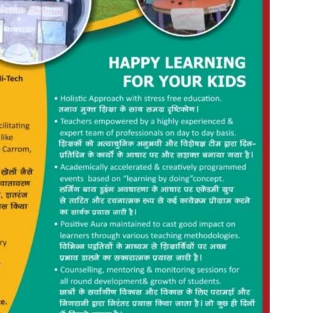
in
Hindi,
Today
Hindi