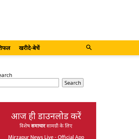
शिफल
खरीदे-बेचें
earch
Search
आज ही डाउनलोड करें
विशेष
समाचार
सामग्री के लिए
Mirzapur News Live - Official App