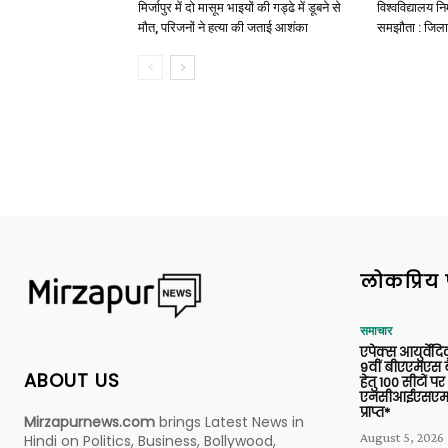
मिर्जापुर में दो मासूम भाइयों की गड्ढे में डूबने से
विश्वविद्यालय निर
मौत, परिजनों ने हत्या की जताई आशंका
समझौता : जिला
लोकप्रिय 
समाचार
एपेक्स आयुर्वेद
9वीं बीएएमएस बैच
ABOUT US
हेतु 100 सीटों पर
एनसीआईएसएम 
प्राप्त*
Mirzapurnews.com
brings Latest News in
August 5, 2026
Hindi on Politics, Business, Bollywood,