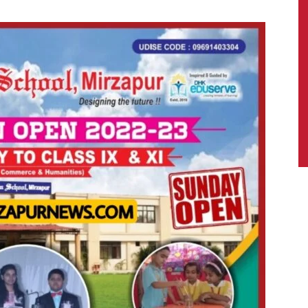
News,
Latest
News