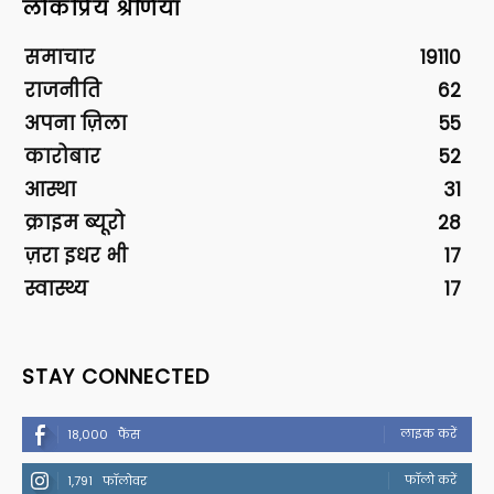
लोकप्रिय श्रेणियां
समाचार
19110
राजनीति
62
अपना ज़िला
55
कारोबार
52
आस्था
31
क्राइम ब्यूरो
28
ज़रा इधर भी
17
स्वास्थ्य
17
STAY CONNECTED
लाइक करें
18,000
फैंस
फॉलो करें
1,791
फॉलोवर