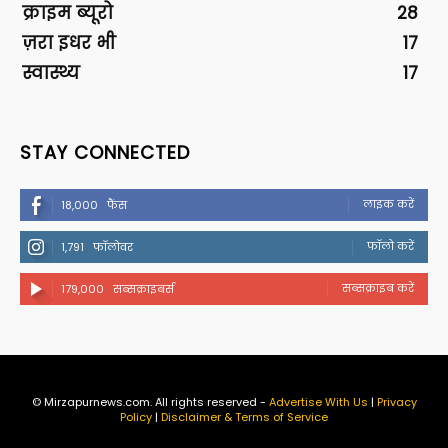
क्राइम ब्यूरो
28
ज़रा इधर भी
17
स्वास्थ्य
17
STAY CONNECTED
लाइक करें
18,000
फैंस
फॉलो करें
1,791
फॉलोवर
सब्सक्राइब करें
179,000
सब्सक्राइबर्स
© Mirzapurnews.com. All rights reserved -
Advertise With Us
|
Privacy
Policy
|
Disclaimer & Terms of Service