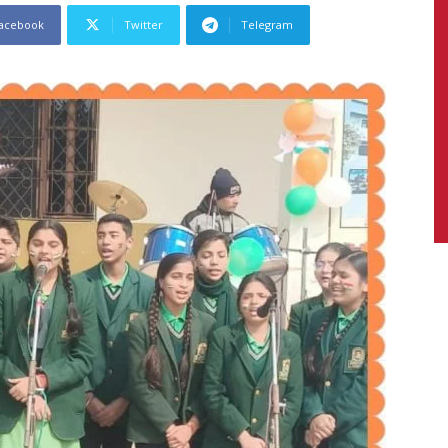
acebook
Twitter
Telegram
News,
Latest
News