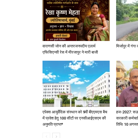
वाराणसी जोन की अन्तरजनपदीय एलार्म
मिर्जापुर में गं
एफिसिएन्सी रेस में मीरजापुर ने मारी बाजी
एपेक्स आयुर्वेदिक संस्थान को 9वीं बीएएमएस बैच
हज-2027: सऊदी 
में प्रवेश हेतु 100 सीटों पर एनसीआईएसएम की
सरकारी कर्मचार
अनुमति प्राप्त*
तिथि 10 अगस्त