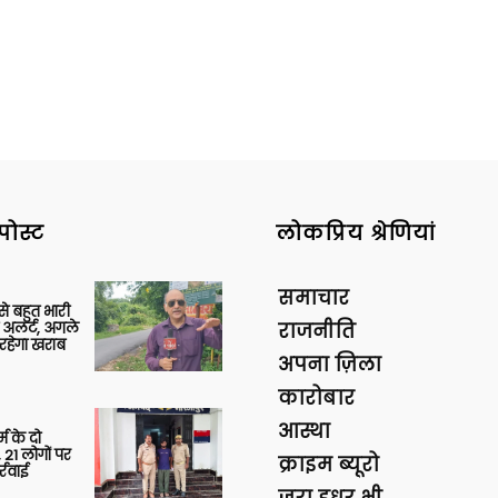
पोस्ट
लोकप्रिय श्रेणियां
समाचार
 से बहुत भारी
 अलर्ट, अगले
राजनीति
रहेगा खराब
अपना ज़िला
कारोबार
आस्था
र्म के दो
 21 लोगों पर
क्राइम ब्यूरो
्रवाई