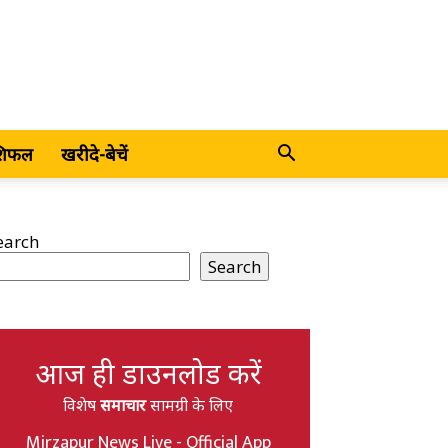
शिफल
खरीदे-बेचें
earch
Search
आज ही डाउनलोड करें
विशेष
समाचार
सामग्री के लिए
Mirzapur News Live - Official App