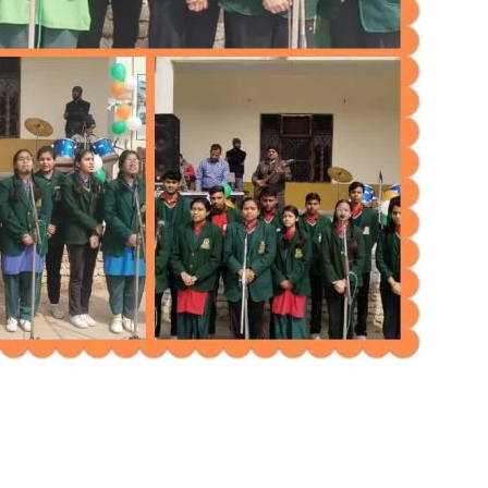
in
Hindi,
Today
Hindi