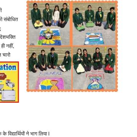
ी
को संबोधित
g
देशभक्ति
News
ही नहीं,
गत
चारो
Paper
के विद्यार्थियों ने भाग लिया l