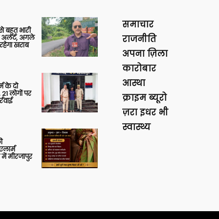
समाचार
 से बहुत भारी
 अलर्ट, अगले
राजनीति
रहेगा खराब
अपना ज़िला
कारोबार
आस्था
र्म के दो
 21 लोगों पर
क्राइम ब्यूरो
्रवाई
ज़रा इधर भी
स्वास्थ्य
ी
लार्म
में मीरजापुर