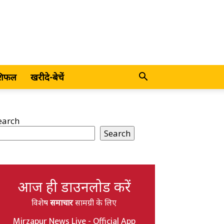
शिफल
खरीदे-बेचें
earch
Search
आज ही डाउनलोड करें
विशेष
समाचार
सामग्री के लिए
Mirzapur News Live - Official App