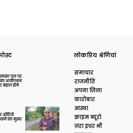
पोस्ट
लोकप्रिय श्रेणियां
समाचार
आमघाट पुल पर
ों का आवागमन
राजनीति
द बहाल होने
अपना ज़िला
कारोबार
आस्था
र ऑडियो
क्राइम ब्यूरो
थाने का मुख्य
ज़रा इधर भी