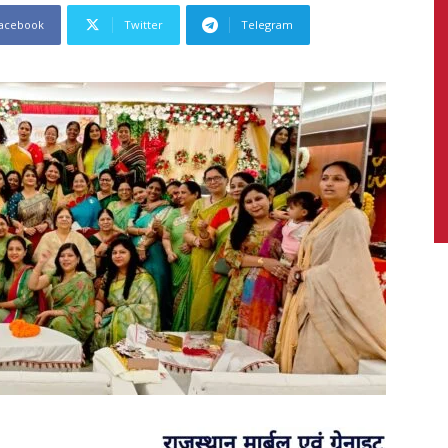
acebook
Twitter
Telegram
News,
Latest
News