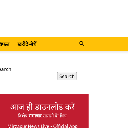
शिफल
खरीदे-बेचें
earch
Search
आज ही डाउनलोड करें
विशेष
समाचार
सामग्री के लिए
Mirzapur News Live - Official App