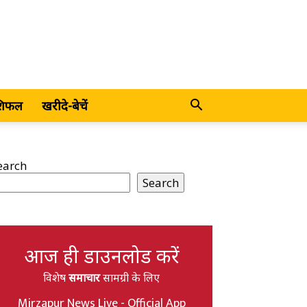
शिफल
खरीदे-बेचें
earch
Search
आज ही डाउनलोड करें
विशेष
समाचार
सामग्री के लिए
Mirzapur News Live - Official App