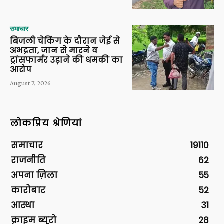
समाचार
बिजली चेकिंग के दौरान जेई से
अभद्रता, जान से मारने व
ट्रांसफार्मर उड़ाने की धमकी का
आरोप
August 7, 2026
लोकप्रिय श्रेणियां
समाचार
19110
राजनीति
62
अपना ज़िला
55
कारोबार
52
आस्था
31
क्राइम ब्यूरो
28