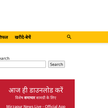
शिफल
खरीदे-बेचें
earch
Search
आज ही डाउनलोड करें
विशेष
समाचार
सामग्री के लिए
Mirzapur News Live - Official App