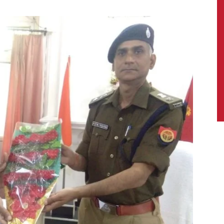
News,
Latest
News