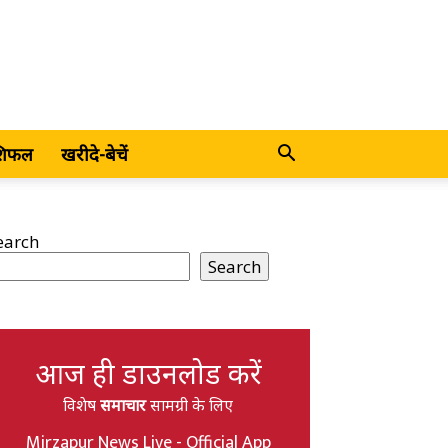
शिफल
खरीदे-बेचें
earch
Search
आज ही डाउनलोड करें
विशेष
समाचार
सामग्री के लिए
Mirzapur News Live - Official App