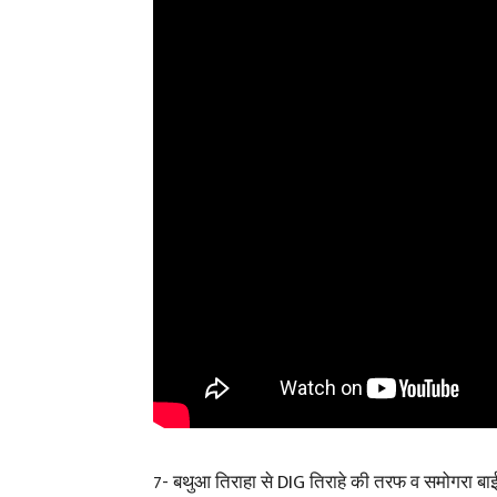
7- बथुआ तिराहा से DIG तिराहे की तरफ व समोगरा बा