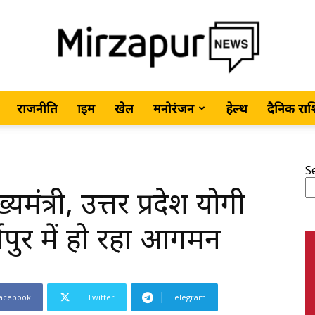
राजनीति
क्राइम
खेल
मनोरंजन
हेल्थ
दैनिक रा
MirzapurNews.com
S
ंत्री, उत्तर प्रदेश योगी
•
ापुर में हो रहा आगमन
acebook
Twitter
Telegram
Hindi