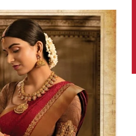
News,
Latest
News