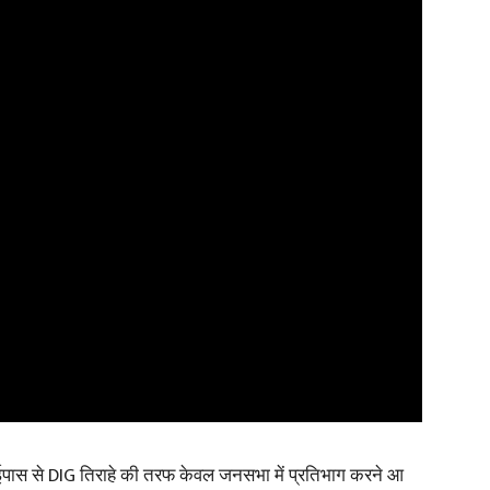
ईपास से DIG तिराहे की तरफ केवल जनसभा में प्रतिभाग करने आ