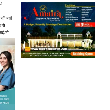
जे
र की बसों
फ से
News
आई.जी.
Paper