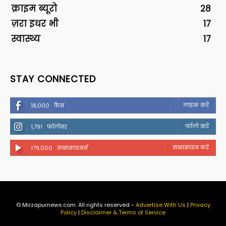
क्राइम ब्यूरो
28
ज़रा इधर भी
17
स्वास्थ्य
17
STAY CONNECTED
लाइक करें
18,000
फैंस
फॉलो करें
1,791
फॉलोवर
सब्सक्राइब करें
179,000
सब्सक्राइबर्स
© Mirzapurnews.com. All rights reserved -
Advertise With Us
|
Privacy
Policy
|
Disclaimer & Terms of Service