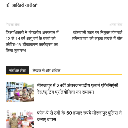
की आखिरी तारीख*
पिछला लेख
अगला लेख
जिलाधिकारी ने मंण्डलीय अस्पताल में
कोतवाली शहर पर नियुक्त होमगार्ड
12 से 14 वर्ष आयु वर्ग के बच्चो को
हरिनारायण की सड़क हादसे में मौत
कोविड-19 टीकाकरण कार्यक्रम का
किया शुभारम्भ
संबंधित लेख
लेखक से और अधिक
मीरजापुर में 29वीं अंतरजनपदीय एलार्म एफिसिएंसी
रेस/शूटिंग प्रतियोगिता का समापन
फोन-पे से ठगी के 50 हजार रुपये मीरजापुर पुलिस ने
कराए वापस