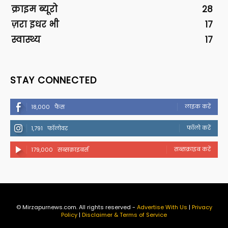
क्राइम ब्यूरो
28
ज़रा इधर भी
17
स्वास्थ्य
17
STAY CONNECTED
लाइक करें
18,000
फैंस
फॉलो करें
1,791
फॉलोवर
सब्सक्राइब करें
179,000
सब्सक्राइबर्स
© Mirzapurnews.com. All rights reserved -
Advertise With Us
|
Privacy
Policy
|
Disclaimer & Terms of Service