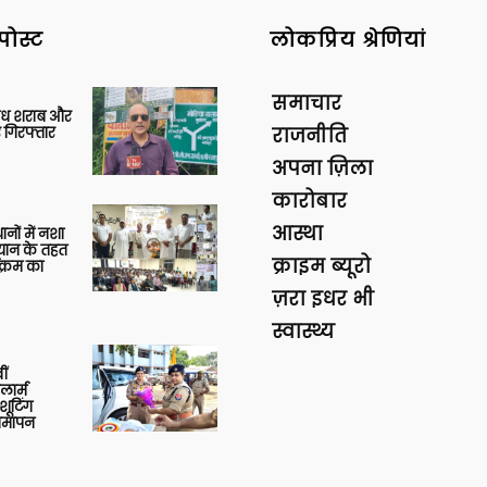
पोस्ट
लोकप्रिय श्रेणियां
समाचार
वैध शराब और
 गिरफ्तार
राजनीति
अपना ज़िला
कारोबार
आस्था
थानों में नशा
यान के तहत
क्राइम ब्यूरो
क्रम का
ज़रा इधर भी
स्वास्थ्य
ीं
ार्म
शूटिंग
 समापन