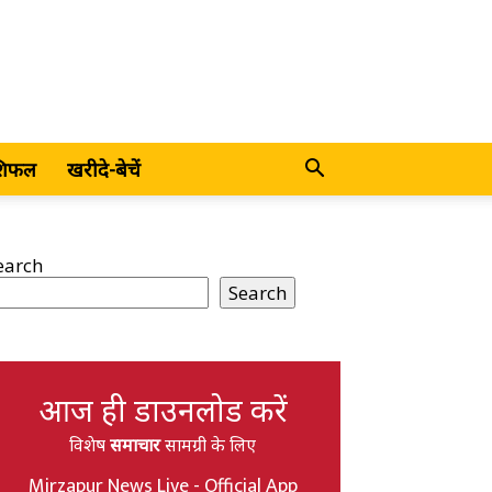
शिफल
खरीदे-बेचें
earch
Search
आज ही डाउनलोड करें
विशेष
समाचार
सामग्री के लिए
Mirzapur News Live - Official App