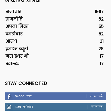
लोकप्रिय श्रेणियां
समाचार
19117
राजनीति
62
अपना ज़िला
55
कारोबार
52
आस्था
31
क्राइम ब्यूरो
28
ज़रा इधर भी
17
स्वास्थ्य
17
STAY CONNECTED
लाइक करें
18,000
फैंस
फॉलो करें
1,791
फॉलोवर