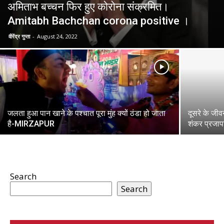
अमिताभ बच्चन फिर हुए कोरोना संक्रमित।
Amitabh Bachchan corona positive ।
वीरेंद्र गुप्ता
-
August 24, 2022
जलता हुआ पान खाने के पश्चात पूरा मुंह क्यों ठंडा हो जाता
दूसरे के जीवन
है-MIRZAPUR
शंकर प्रजाप
Search
Search