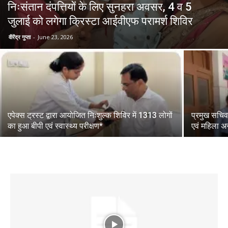
निःसंतान दंपत्तियों के लिए सुनहरा अवसर, 4 व 5
जुलाई को लगेगा क्रिस्टा आईवीएफ परामर्श शिविर
वीरेंद्र गुप्ता
-
June 23, 2026
एपेक्स ट्रस्ट द्वारा आयोजित निःशुल्क शिविर में 1313 लोगों
प्रमुख सचिव
का हुआ बीपी एवं स्वास्थ्य परीक्षण*
एवं महिला अस