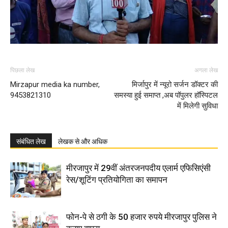
पिछला लेख
अगला लेख
Mirzapur media ka number,
मिर्जापुर में न्यूरो सर्जन डॉक्टर की
9453821310
समस्या हुई समाप्त ,अब पॉपुलर हॉस्पिटल
में मिलेगी सुविधा
संबंधित लेख
लेखक से और अधिक
मीरजापुर में 29वीं अंतरजनपदीय एलार्म एफिसिएंसी
रेस/शूटिंग प्रतियोगिता का समापन
फोन-पे से ठगी के 50 हजार रुपये मीरजापुर पुलिस ने