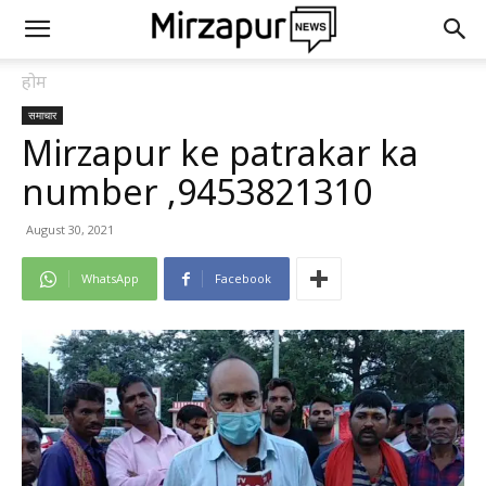
होम
समाचार
Mirzapur ke patrakar ka
number ,9453821310
August 30, 2021
WhatsApp
Facebook