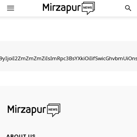
bG9yIjoiI2ZmZmZmZiIsImRpc3BsYXkiOiIifSwicGhvbmUi
ABOUT US