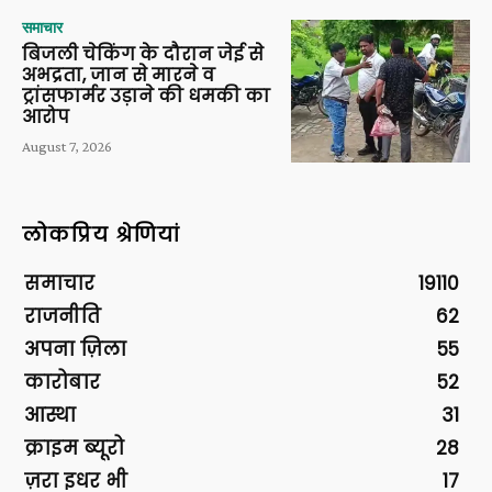
समाचार
बिजली चेकिंग के दौरान जेई से
अभद्रता, जान से मारने व
ट्रांसफार्मर उड़ाने की धमकी का
आरोप
August 7, 2026
लोकप्रिय श्रेणियां
समाचार
19110
राजनीति
62
अपना ज़िला
55
कारोबार
52
आस्था
31
क्राइम ब्यूरो
28
ज़रा इधर भी
17