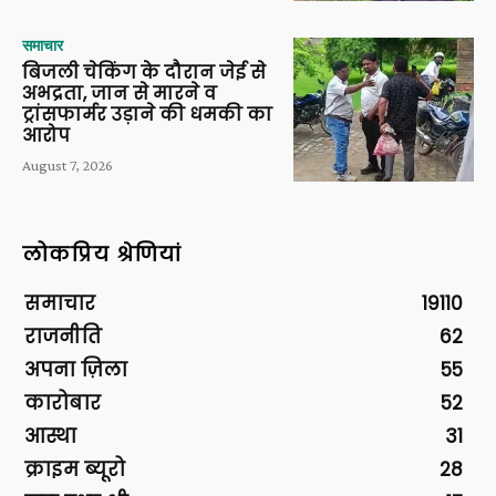
समाचार
बिजली चेकिंग के दौरान जेई से
अभद्रता, जान से मारने व
ट्रांसफार्मर उड़ाने की धमकी का
आरोप
August 7, 2026
लोकप्रिय श्रेणियां
समाचार
19110
राजनीति
62
अपना ज़िला
55
कारोबार
52
आस्था
31
क्राइम ब्यूरो
28