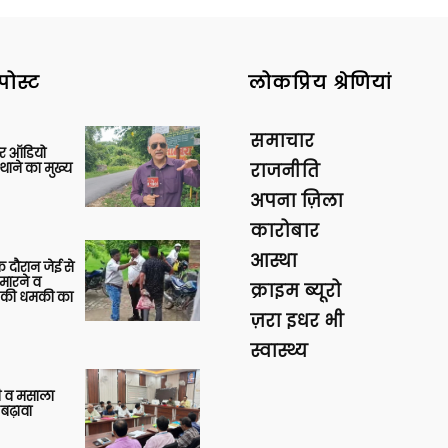
पोस्ट
लोकप्रिय श्रेणियां
समाचार
र ऑडियो
थाने का मुख्य
राजनीति
अपना ज़िला
कारोबार
आस्था
 दौरान जेई से
 मारने व
क्राइम ब्यूरो
ाने की धमकी का
ज़रा इधर भी
स्वास्थ्य
्जी व मसाला
बढ़ावा