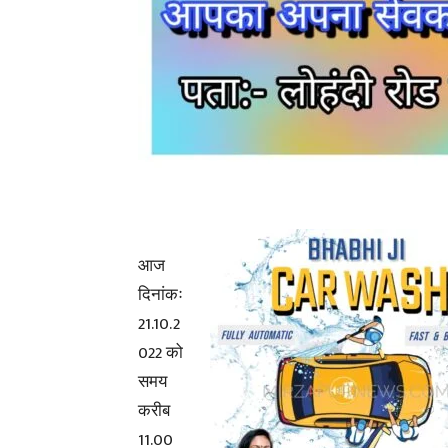
आज
दिनांकः
21.10.2
022 को
समय
करीब
11.00