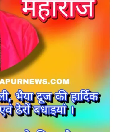
in
Hindi,
Today
Hindi