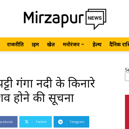
राजनीति
क्राइम
खेल
मनोरंजन
हेल्थ
दैनिक रा
MirzapurNews.com
S
ट्टी गंगा नदी के किनारे
•
 शव होने की सूचना
acebook
Twitter
Telegram
Hindi