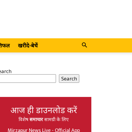
शिफल
खरीदे-बेचें
earch
Search
आज ही डाउनलोड करें
विशेष
समाचार
सामग्री के लिए
Mirzapur News Live - Official App