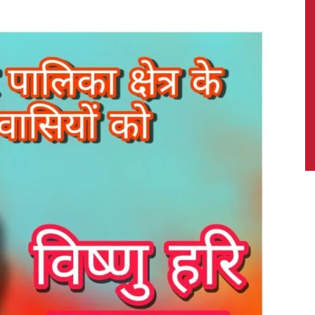
News,
Latest
News