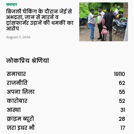
समाचार
बिजली चेकिंग के दौरान जेई से
अभद्रता, जान से मारने व
ट्रांसफार्मर उड़ाने की धमकी का
आरोप
August 7, 2026
लोकप्रिय श्रेणियां
समाचार
19110
राजनीति
62
अपना ज़िला
55
कारोबार
52
आस्था
31
क्राइम ब्यूरो
28
ज़रा इधर भी
17