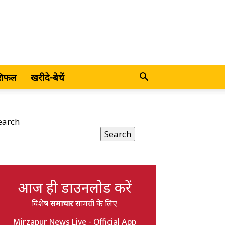
शिफल
खरीदे-बेचें
earch
Search
आज ही डाउनलोड करें
विशेष
समाचार
सामग्री के लिए
Mirzapur News Live - Official App