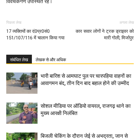
विवेचकगण उपस्थित रहे ।
पिछला लेख
अगला लेख
17 व्यक्तियों का दं0प्र0सं0
कार सवार लोगों ने ट्रक ड्राइवर को
151/107/116 में चालान किया गया
मारी गोली, मिर्जापुर
संबंधित लेख
लेखक से और अधिक
भारी बारिश से आमघाट पुल पर चारपहिया वाहनों का
आवागमन बंद, तीन दिन बाद बहाल होने की उम्मीद
सोशल मीडिया पर ऑडियो वायरल, राजगढ़ थाने का
मुख्य आरक्षी निलंबित
बिजली चेकिंग के दौरान जेई से अभद्रता, जान से