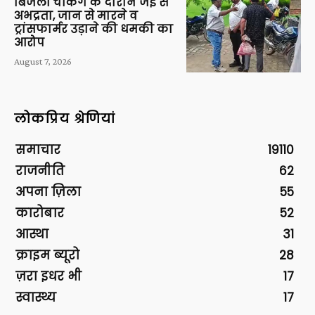
बिजली चेकिंग के दौरान जेई से
अभद्रता, जान से मारने व
ट्रांसफार्मर उड़ाने की धमकी का
आरोप
August 7, 2026
लोकप्रिय श्रेणियां
समाचार
19110
राजनीति
62
अपना ज़िला
55
कारोबार
52
आस्था
31
क्राइम ब्यूरो
28
ज़रा इधर भी
17
स्वास्थ्य
17