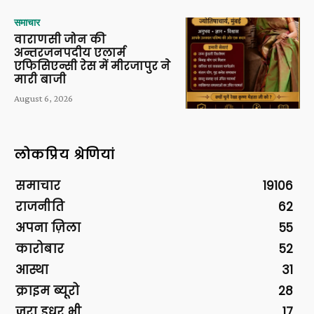
समाचार
वाराणसी जोन की
अन्तरजनपदीय एलार्म
एफिसिएन्सी रेस में मीरजापुर ने
मारी बाजी
August 6, 2026
लोकप्रिय श्रेणियां
समाचार
19106
राजनीति
62
अपना ज़िला
55
कारोबार
52
आस्था
31
क्राइम ब्यूरो
28
ज़रा इधर भी
17