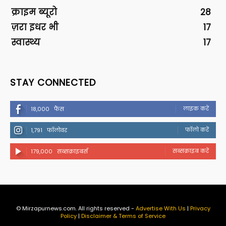
क्राइम ब्यूरो
28
ज़रा इधर भी
17
स्वास्थ्य
17
STAY CONNECTED
लाइक करें
18,000
फैंस
फॉलो करें
1,791
फॉलोवर
सब्सक्राइब करें
179,000
सब्सक्राइबर्स
© Mirzapurnews.com. All rights reserved -
Advertise With Us
|
Privacy
Policy
|
Disclaimer & Terms of Service