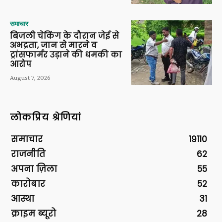
समाचार
बिजली चेकिंग के दौरान जेई से
अभद्रता, जान से मारने व
ट्रांसफार्मर उड़ाने की धमकी का
आरोप
August 7, 2026
लोकप्रिय श्रेणियां
समाचार
19110
राजनीति
62
अपना ज़िला
55
कारोबार
52
आस्था
31
क्राइम ब्यूरो
28