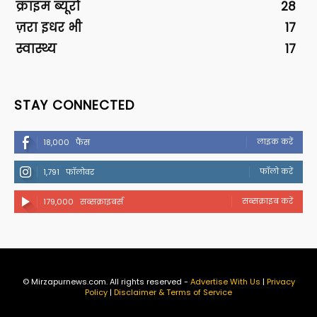
क्राइम ब्यूरो
28
ज़रा इधर भी
17
स्वास्थ्य
17
STAY CONNECTED
लाइक करें
18,000
फैंस
फॉलो करें
1,791
फॉलोवर
सब्सक्राइब करें
179,000
सब्सक्राइबर्स
© Mirzapurnews.com. All rights reserved -
Advertise With Us
|
Privacy
Policy
|
Disclaimer & Terms of Service