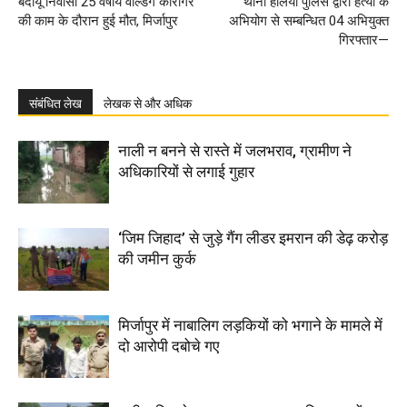
बदायूं निवासी 25 वर्षीय वेल्डिंग कारीगर
थाना हलिया पुलिस द्वारा हत्या के
की काम के दौरान हुई मौत, मिर्जापुर
अभियोग से सम्बन्धित 04 अभियुक्त
गिरफ्तार—
संबंधित लेख
लेखक से और अधिक
नाली न बनने से रास्ते में जलभराव, ग्रामीण ने
अधिकारियों से लगाई गुहार
‘जिम जिहाद’ से जुड़े गैंग लीडर इमरान की डेढ़ करोड़
की जमीन कुर्क
मिर्जापुर में नाबालिग लड़कियों को भगाने के मामले में
दो आरोपी दबोचे गए