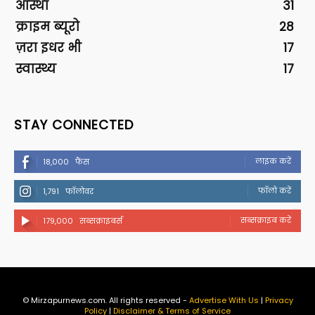
आस्था
31
क्राइम ब्यूरो
28
ज़रा इधर भी
17
स्वास्थ्य
17
STAY CONNECTED
लाइक करें
18,000
फैंस
फॉलो करें
1,791
फॉलोवर
सब्सक्राइब करें
179,000
सब्सक्राइबर्स
© Mirzapurnews.com. All rights reserved -
Advertise With Us
|
Privacy
Policy
|
Disclaimer & Terms of Service