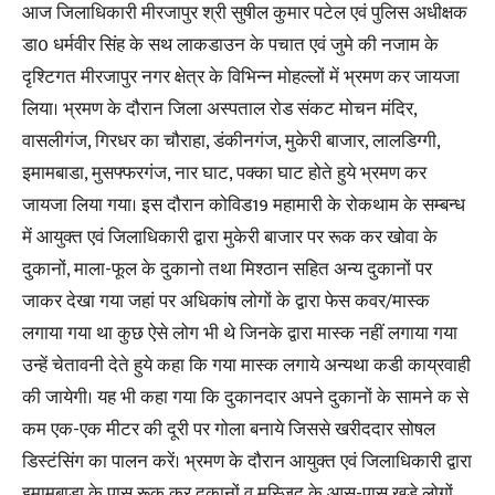
आज जिलाधिकारी मीरजापुर श्री सुषील कुमार पटेल एवं पुलिस अधीक्षक
डा0 धर्मवीर सिंह के सथ लाकडाउन के पचात एवं जुमे की नजाम के
दृश्टिगत मीरजापुर नगर क्षेत्र के विभिन्न मोहल्लों में भ्रमण कर जायजा
लिया। भ्रमण के दौरान जिला अस्पताल रोड संकट मोचन मंदिर,
वासलीगंज, गिरधर का चौराहा, डंकीनगंज, मुकेरी बाजार, लालडिग्गी,
इमामबाडा, मुसफ्फरगंज, नार घाट, पक्का घाट होते हुये भ्रमण कर
जायजा लिया गया। इस दौरान कोविड19 महामारी के रोकथाम के सम्बन्ध
में आयुक्त एवं जिलाधिकारी द्वारा मुकेरी बाजार पर रूक कर खोवा के
दुकानों, माला-फूल के दुकानो तथा मिश्ठान सहित अन्य दुकानों पर
जाकर देखा गया जहां पर अधिकांष लोगों के द्वारा फेस कवर/मास्क
लगाया गया था कुछ ऐसे लोग भी थे जिनके द्वारा मास्क नहीं लगाया गया
उन्हें चेतावनी देते हुये कहा कि गया मास्क लगाये अन्यथा कडी काय्रवाही
की जायेगी। यह भी कहा गया कि दुकानदार अपने दुकानों के सामने क से
कम एक-एक मीटर की दूरी पर गोला बनाये जिससे खरीददार सोषल
डिस्टंसिंग का पालन करें। भ्रमण के दौरान आयुक्त एवं जिलाधिकारी द्वारा
इमामबाडा के पास रूक कर दुकानों व मस्जिद के आस-पास खडे लोगों