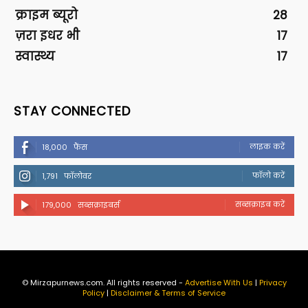
क्राइम ब्यूरो
28
ज़रा इधर भी
17
स्वास्थ्य
17
STAY CONNECTED
लाइक करें
18,000
फैंस
फॉलो करें
1,791
फॉलोवर
सब्सक्राइब करें
179,000
सब्सक्राइबर्स
© Mirzapurnews.com. All rights reserved -
Advertise With Us
|
Privacy
Policy
|
Disclaimer & Terms of Service