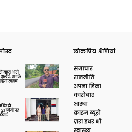
पोस्ट
लोकप्रिय श्रेणियां
समाचार
 से बहुत भारी
 अलर्ट, अगले
राजनीति
रहेगा खराब
अपना ज़िला
कारोबार
आस्था
र्म के दो
 21 लोगों पर
क्राइम ब्यूरो
्रवाई
ज़रा इधर भी
स्वास्थ्य