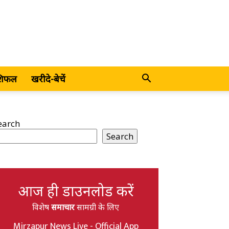
शिफल
खरीदे-बेचें
earch
Search
आज ही डाउनलोड करें
विशेष
समाचार
सामग्री के लिए
Mirzapur News Live - Official App