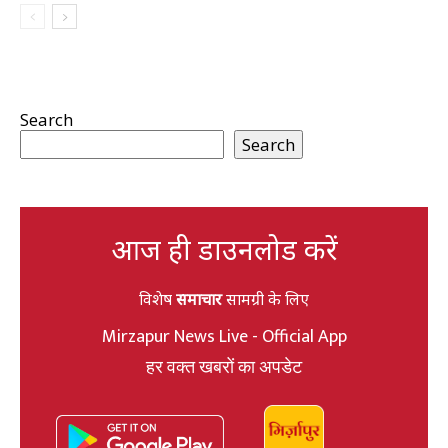
Search
Search
आज ही डाउनलोड करें
विशेष
समाचार
सामग्री के लिए
Mirzapur News Live - Official App
हर वक्त खबरों का अपडेट