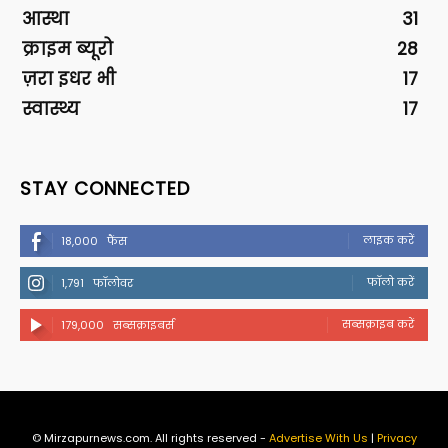
आस्था
31
क्राइम ब्यूरो
28
ज़रा इधर भी
17
स्वास्थ्य
17
STAY CONNECTED
लाइक करें
18,000
फैंस
फॉलो करें
1,791
फॉलोवर
सब्सक्राइब करें
179,000
सब्सक्राइबर्स
© Mirzapurnews.com. All rights reserved -
Advertise With Us
|
Privacy