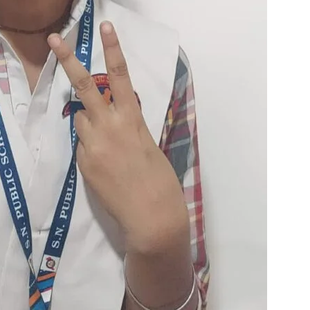
in
Hindi,
Today
Hindi