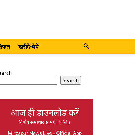
शिफल
खरीदे-बेचें
earch
Search
आज ही डाउनलोड करें
विशेष
समाचार
सामग्री के लिए
Mirzapur News Live - Official App