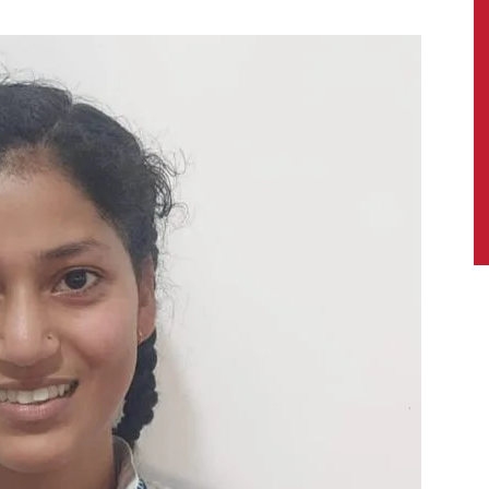
News,
Latest
News