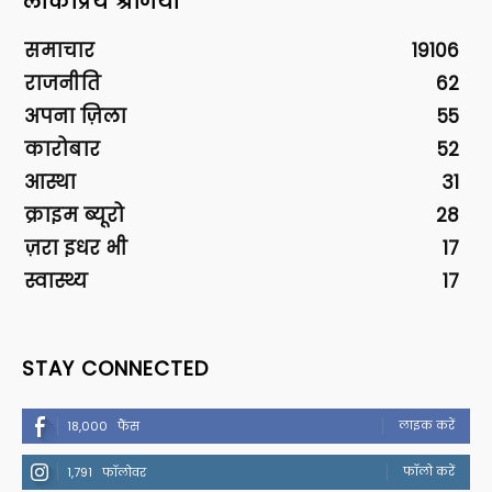
लोकप्रिय श्रेणियां
समाचार
19106
राजनीति
62
अपना ज़िला
55
कारोबार
52
आस्था
31
क्राइम ब्यूरो
28
ज़रा इधर भी
17
स्वास्थ्य
17
STAY CONNECTED
लाइक करें
18,000
फैंस
फॉलो करें
1,791
फॉलोवर