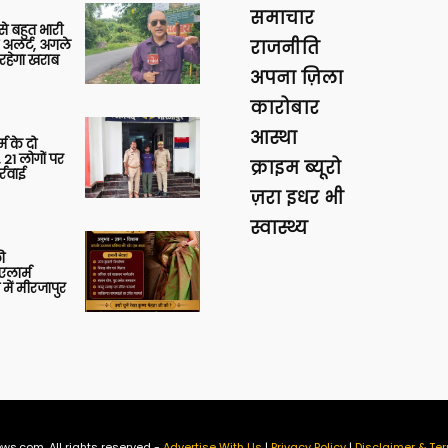
समाचार
 से बहुत भारी
 अलर्ट, अगले
राजनीति
रहेगा खराब
अपना ज़िला
कारोबार
आस्था
र्म के दो
 21 लोगों पर
क्राइम ब्यूरो
्रवाई
ज़रा इधर भी
स्वास्थ्य
ी
लार्म
में मीरजापुर
ws.com. All rights reserved -
Advertise With Us
|
Privacy Policy
|
Disclaimer & Ter