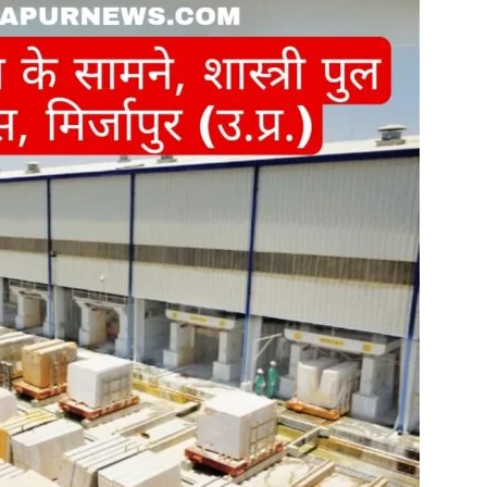
in
Hindi,
Today
Hindi