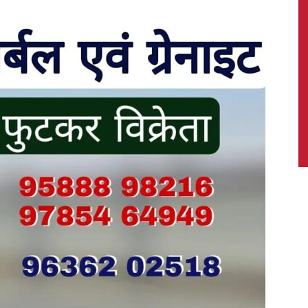
News,
Latest
News