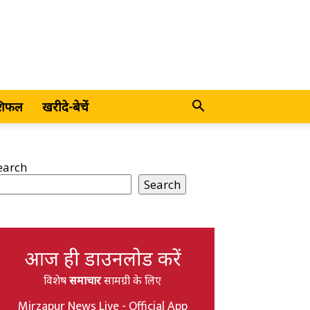
शिफल
खरीदे-बेचें
earch
Search
आज ही डाउनलोड करें
विशेष
समाचार
सामग्री के लिए
Mirzapur News Live - Official App