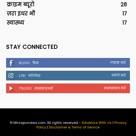
क्राइम ब्यूरो
28
ज़रा इधर भी
17
स्वास्थ्य
17
STAY CONNECTED
लाइक करें
18,000
फैंस
फॉलो करें
1,791
फॉलोवर
सब्सक्राइब करें
179,000
सब्सक्राइबर्स
© Mirzapurnews.com. All rights reserved -
Advertise With Us
|
Privacy
Policy
|
Disclaimer & Terms of Service