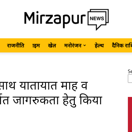
राजनीति
क्राइम
खेल
मनोरंजन
हेल्थ
दैनिक रा
MirzapurNews.com
S
 साथ यातायात माह व
•
्गत जागरुकता हेतु किया
Hindi