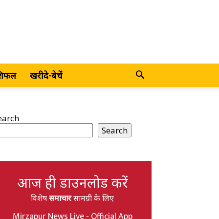
शिफल
खरीदे-बेचें
earch
Search
आज ही डाउनलोड करें
विशेष
समाचार
सामग्री के लिए
Mirzapur News Live - Official App