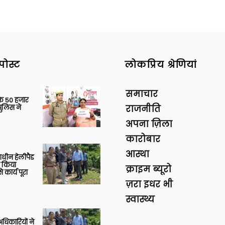
पोस्ट
लोकप्रिय श्रेणियां
समाचार
के 50 हजार
पुलिस ने
राजनीति
अपना ज़िला
कारोबार
आस्था
णाधीन हेलीपैड
े किया
क्राइम ब्यूरो
 कार्य पूरा
ज़रा इधर भी
स्वास्थ्य
 अधिकारियों ने