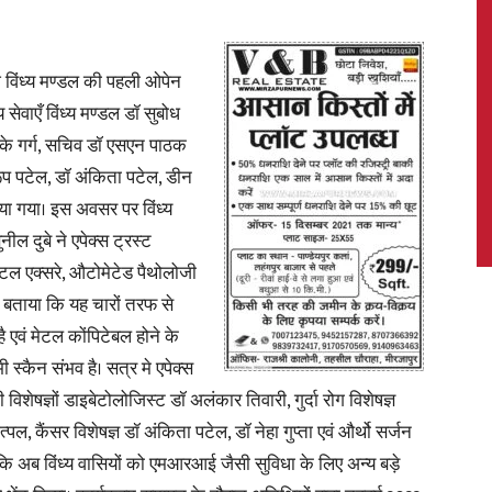
ज विंध्य मण्डल की पहली ओपेन
वाएँ विंध्य मण्डल डॉ सुबोध
News,
डॉ एके गर्ग, सचिव डॉ एसएन पाठक
वरूप पटेल, डॉ अंकिता पटेल, डीन
या गया। इस अवसर पर विंध्य
नील दुबे ने एपेक्स ट्रस्ट
Latest
िटल एक्सरे, औटोमेटेड पैथोलोजी
बताया कि यह चारों तरफ से
एवं मेटल कोंपिटेबल होने के
स्कैन संभव है। सत्र मे एपेक्स
 विशेषज्ञों डाइबेटोलोजिस्ट डॉ अलंकार तिवारी, गुर्दा रोग विशेषज्ञ
News
पल, कैंसर विशेषज्ञ डॉ अंकिता पटेल, डॉ नेहा गुप्ता एवं और्थो सर्जन
कि अब विंध्य वासियों को एमआरआई जैसी सुविधा के लिए अन्य बड़े