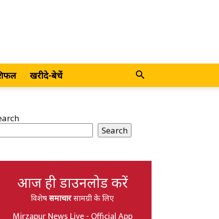
शिफल
खरीदे-बेचें
earch
Search
आज ही डाउनलोड करें
विशेष
समाचार
सामग्री के लिए
Mirzapur News Live - Official App