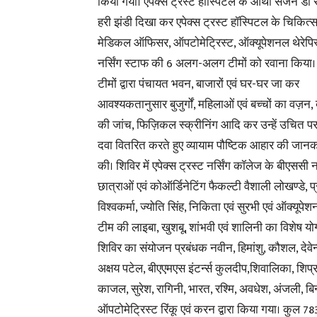
किया गया। एपेक्स ट्रस्ट हॉस्पिटल के ऑर्थो सर्जन डॉ 
हरी झंडी दिखा कर एपेक्स ट्रस्ट हॉस्पिटल के चिकित्स
मेडिकल ऑफिसर, ऑपटोमेट्रिस्ट, ऑक्यूपेशनल थेरेपिस्
नर्सिंग स्टाफ की 6 अलग-अलग टीमों को रवाना किया
टीमों द्वारा पंचायत भवन, बाजारों एवं घर-घर जा कर
आवश्यकतानुसार बुजुर्गों, महिलाओं एवं बच्चों का वज़न, 
की जांच, फिज़िकल स्क्रीनिंग आदि कर उन्हें उचित परा
दवा वितरित करते हुए व्यायाम पौष्टिक आहार की जानक
की। शिविर में एपेक्स ट्रस्ट नर्सिंग कॉलेज के बीएससी न
छात्राओं एवं कोऑर्डिनेटिंग फैकल्टी वैशाली लोखण्डे, प
विश्वकर्मा, ज्योति सिंह, निकिता एवं सुरभी एवं ऑक्यूपेश
टीम की लाइबा, खुशबू, शांभवी एवं शालिनी का विशेष य
शिविर का संयोजन प्रबंधक नवीन, हिमांशु, कौशल, देवेन्द
अक्षय पटेल, बीएएमएस इंटर्न्स
कुलदीप,शिवालिका, शिप्रा
काजल, सुरेश, रागिनी, भारत, रश्मि, अवधेश, अंजली, बिन्
ऑपटोमेट्रिस्ट रिंकू एवं करन द्वारा किया गया। कुल 783