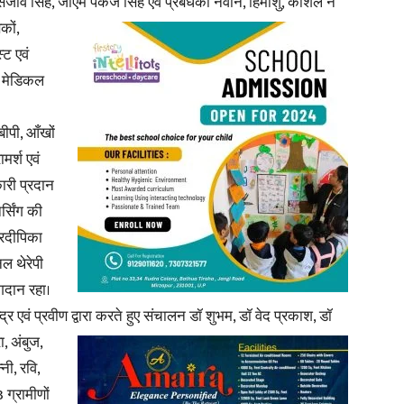
संजीव सिंह, जीएम पंकज सिंह एवं प्रबंधकों नवीन, हिमांशु, कौशल
ने
कों,
in
ट एवं
। मेडिकल
बीपी, आँखों
मर्श एवं
Hindi,
ारी प्रदान
र्सिंग की
्रदीपिका
नल थेरेपी
Today
ोगदान रहा।
्र एवं प्रवीण द्वारा करते हुए संचालन डॉ शुभम, डॉ वेद प्रकाश, डॉ
, अंबुज,
नी, रवि,
 ग्रामीणों
Hindi