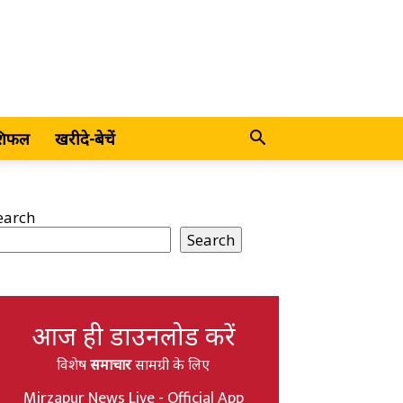
शिफल
खरीदे-बेचें
earch
Search
आज ही डाउनलोड करें
विशेष
समाचार
सामग्री के लिए
Mirzapur News Live - Official App