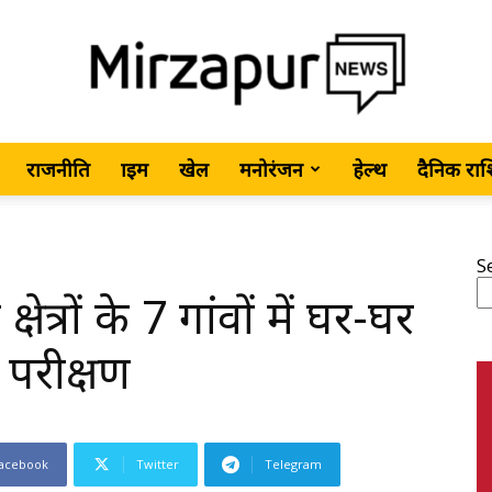
राजनीति
क्राइम
खेल
मनोरंजन
हेल्थ
दैनिक रा
MirzapurNews.com
S
क्षेत्रों के 7 गांवों में घर-घर
•
 परीक्षण
acebook
Twitter
Telegram
Hindi