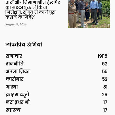
घाटों और निर्माणाधीन हेलीपैड
का मंडलायुक्त ने किया
निरीक्षण, समय से कार्य पूरा
कराने के निर्देश
August 8, 2026
लोकप्रिय श्रेणियां
समाचार
19118
राजनीति
62
अपना ज़िला
55
कारोबार
52
आस्था
31
क्राइम ब्यूरो
28
ज़रा इधर भी
17
स्वास्थ्य
17