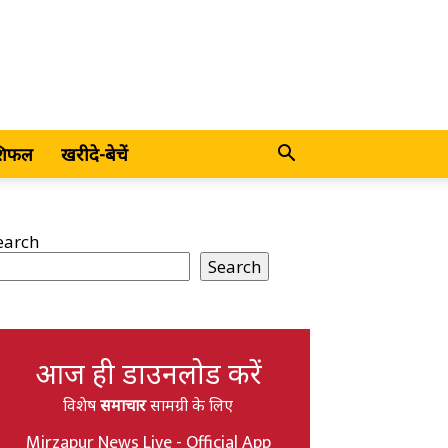
शिफल
खरीदे-बेचें
earch
Search
आज ही डाउनलोड करें
विशेष
समाचार
सामग्री के लिए
Mirzapur News Live - Official App