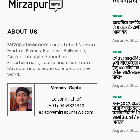
लोकप्रिय 
समाचार
अत्यधिक वर्षा के
से 8 तक के सभी
ABOUT US
आज बंद
August 6, 2026
Mirzapurnews.com
brings Latest News in
Hindi on Politics, Business, Bollywood,
समाचार
Cricket, Lifestyle, Education,
एपेक्स आयुर्वेद
Entertainment, sports and more from
9वीं बीएएमएस बैच
हेतु 100 सीटों पर
Mirzapur and is accessible around the
एनसीआईएसएम 
world.
प्राप्त*
August 5, 2026
Virendra Gupta
समाचार
Editor-in-Chief
हज-2027: सऊदी
(+91) 9453821310
प्रतिनियुक्ति हेत
editor@mirzapurnews.com
कर्मचारियों से 
आमंत्रित, अंतिम
अगस्त
August 5, 2026