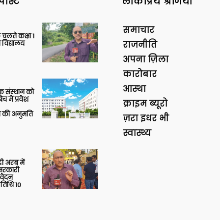
पोस्ट
लोकप्रिय श्रेणियां
समाचार
 चलते कक्षा 1
 विद्यालय
राजनीति
अपना ज़िला
कारोबार
आस्था
िक संस्थान को
 में प्रवेश
क्राइम ब्यूरो
की अनुमति
ज़रा इधर भी
स्वास्थ्य
 अरब में
ु सरकारी
आवेदन
 तिथि 10